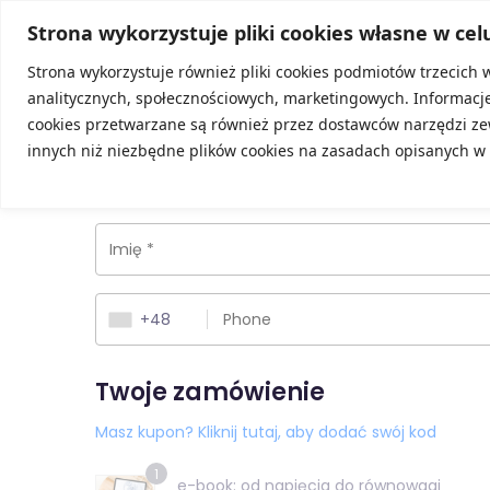
Strona wykorzystuje pliki cookies własne w cel
Strona wykorzystuje również pliki cookies podmiotów trzecich 
Powracający klient?
Kliknij, aby się zalogować
analitycznych, społecznościowych, marketingowych. Informac
Dane kontaktowe
cookies przetwarzane są również przez dostawców narzędzi ze
innych niż niezbędne plików cookies na zasadach opisanych w
+48
Twoje zamówienie
Masz kupon? Kliknij tutaj, aby dodać swój kod
1
e-book: od napięcia do równowagi