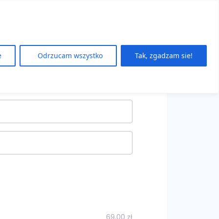
e
Odrzucam wszystko
Tak, zgadzam sie!
69,00
zł