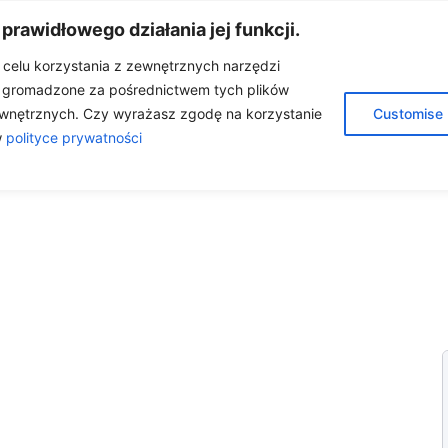
 prawidłowego działania jej funkcji.
w celu korzystania z zewnętrznych narzędzi
e gromadzone za pośrednictwem tych plików
A
O MNIE
OLEJKI ETERYCZNE
BLOG
wnętrznych. Czy wyrażasz zgodę na korzystanie
Customise
w
polityce prywatności
ÓŁPRACA
KONTAKT
SKLEP