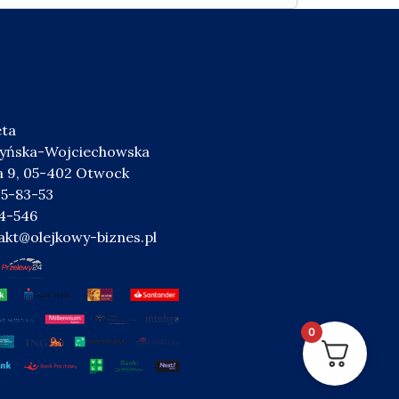
eta
zyńska-Wojciechowska
ka 9, 05-402 Otwock
95-83-53
44-546
akt@olejkowy-biznes.pl
0