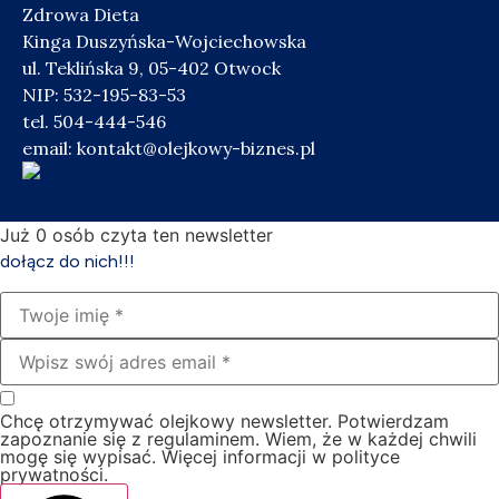
Zdrowa Dieta
Kinga Duszyńska-Wojciechowska
ul. Teklińska 9, 05-402 Otwock
NIP: 532-195-83-53
tel. 504-444-546
email:
kontakt@olejkowy-biznes.pl
Już
0
osób czyta ten newsletter
dołącz do nich!!!
Chcę otrzymywać olejkowy newsletter. Potwierdzam
zapoznanie się z regulaminem. Wiem, że w każdej chwili
mogę się wypisać. Więcej informacji w polityce
prywatności.