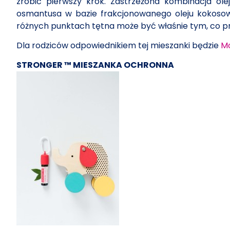
zrobić pierwszy krok. Zastrzeżona kombinacja ol
osmantusa w bazie frakcjonowanego oleju kokosow
różnych punktach tętna może być właśnie tym, co pro
Dla rodziców odpowiednikiem tej mieszanki będzie
Mo
STRONGER ™ MIESZANKA OCHRONNA