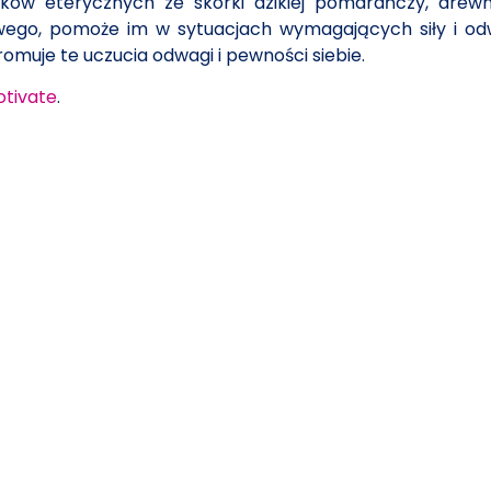
ejków eterycznych ze skórki dzikiej pomarańczy, drew
ego, pomoże im w sytuacjach wymagających siły i odwa
muje te uczucia odwagi i pewności siebie.
tivate
.