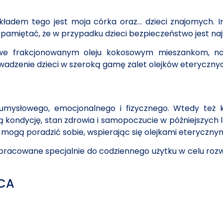
zykładem tego jest moja córka oraz…
dzieci znajomych. 
k pamiętać, że w przypadku dzieci bezpieczeństwo jest naj
 we frakcjonowanym oleju kokosowym mieszankom, no
adzenie dzieci w szeroką gamę zalet olejków eteryczny
umysłowego, emocjonalnego i fizycznego. Wtedy też ks
ą kondycję, stan zdrowia i samopoczucie w późniejszych l
 mogą poradzić sobie, wspierając się olejkami eterycznym
 opracowane specjalnie do codziennego użytku w celu roz
CA