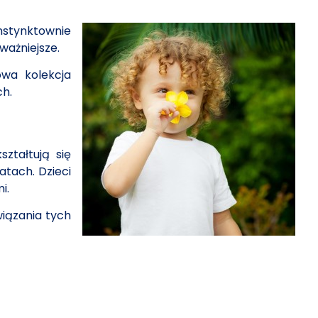
Instynktownie
ważniejsze.
wa kolekcja
ch.
ztałtują się
atach. Dzieci
i.
wiązania tych