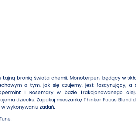
tajną bronią świata chemii. Monoterpen, będący w skła
owym a tym, jak się czujemy, jest fascynujący, a d
 Peppermint i Rosemary w bazie frakcjonowanego o
jemu dziecku. Zapakuj mieszankę Thinker Focus Blend d
u w wykonywaniu zadań.
Tune.