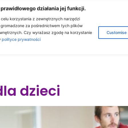
 prawidłowego działania jej funkcji.
w celu korzystania z zewnętrznych narzędzi
e gromadzone za pośrednictwem tych plików
A
O MNIE
OLEJKI ETERYCZNE
BLOG
wnętrznych. Czy wyrażasz zgodę na korzystanie
Customise
w
polityce prywatności
ÓŁPRACA
KONTAKT
SKLEP
dla dzieci