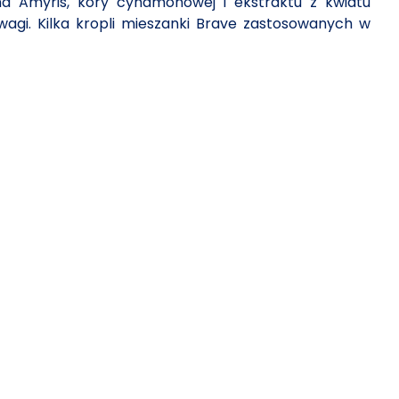
na Amyris, kory cynamonowej i ekstraktu z kwiatu
gi. Kilka kropli mieszanki Brave zastosowanych w