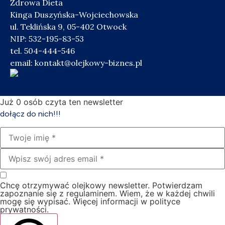
Zdrowa Dieta
Kinga Duszyńska-Wojciechowska
ul. Teklińska 9, 05-402 Otwock
NIP: 532-195-83-53
tel. 504-444-546
email:
kontakt@olejkowy-biznes.pl
Już
0
osób czyta ten newsletter
dołącz do nich!!!
Chcę otrzymywać olejkowy newsletter. Potwierdzam
zapoznanie się z regulaminem. Wiem, że w każdej chwili
mogę się wypisać. Więcej informacji w polityce
prywatności.