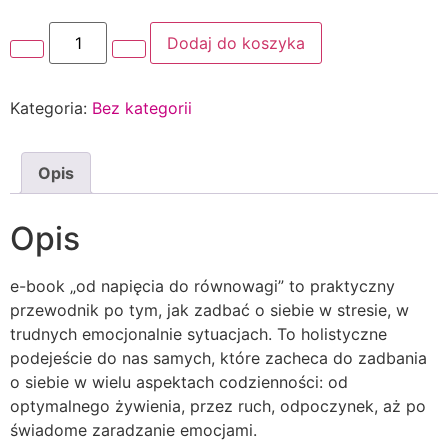
ilość
Dodaj do koszyka
e-
book:
od
napięcia
Kategoria:
Bez kategorii
do
równowagi
Opis
Opis
e-book „od napięcia do równowagi” to praktyczny
przewodnik po tym, jak zadbać o siebie w stresie, w
trudnych emocjonalnie sytuacjach. To holistyczne
podejeście do nas samych, które zacheca do zadbania
o siebie w wielu aspektach codzienności: od
optymalnego żywienia, przez ruch, odpoczynek, aż po
świadome zaradzanie emocjami.