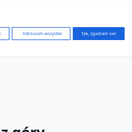
e
Odrzucam wszystko
Tak, zgadzam sie!
 z góry