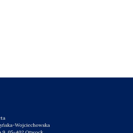
eta
zyńska-Wojciechowska
ka 9, 05-402 Otwock