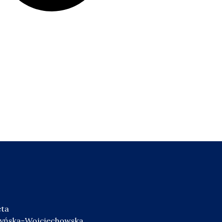
eta
zyńska-Wojciechowska