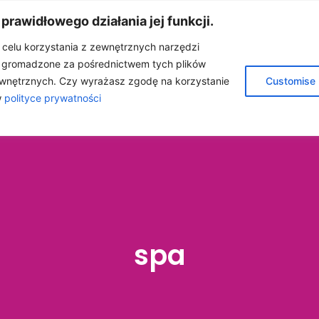
 prawidłowego działania jej funkcji.
w celu korzystania z zewnętrznych narzędzi
e gromadzone za pośrednictwem tych plików
NA
O MNIE
OLEJKI ETERYCZNE
BLOG
wnętrznych. Czy wyrażasz zgodę na korzystanie
Customise
w
polityce prywatności
ÓŁPRACA
KONTAKT
SKLEP
spa