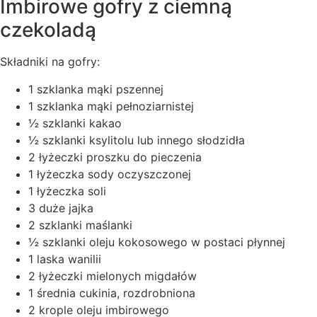
Imbirowe gofry z ciemną
czekoladą
Składniki na gofry:
1 szklanka mąki pszennej
1 szklanka mąki pełnoziarnistej
½ szklanki kakao
½ szklanki ksylitolu lub innego słodzidła
2 łyżeczki proszku do pieczenia
1 łyżeczka sody oczyszczonej
1 łyżeczka soli
3 duże jajka
2 szklanki maślanki
½ szklanki oleju kokosowego w postaci płynnej
1 laska wanilii
2 łyżeczki mielonych migdałów
1 średnia cukinia, rozdrobniona
2 krople oleju imbirowego