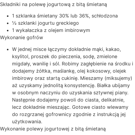
Składniki na polewę jogurtową z bitą śmietaną
1 szklanka śmietany 30% lub 36%, schłodzona
½ szklanki jogurtu greckiego
1 wykałaczka z olejem imbirowym
Wykonanie gofrów
W jednej misce łączymy dokładnie mąki, kakao,
ksylitol, proszek do pieczenia, sodę, zmielone
migdały, wanilię i sól. Robimy zagłębienie na środku i
dodajemy żółtka, maślankę, olej kokosowy, olejek
imbirowy oraz startą cukinię. Mieszamy (miksujemy)
aż uzyskamy jednolitą konsystencję. Białka ubijamy
w osobnym naczyniu do uzyskania sztywnej piany.
Następnie dodajemy powoli do ciasta, delikatnie,
lecz dokładnie mieszając. Gotowe ciasto wlewamy
do rozgrzanej gofrownicy zgodnie z instrukcją jej
użytkowania.
Wykonanie polewy jogurtowej z bitą śmietaną