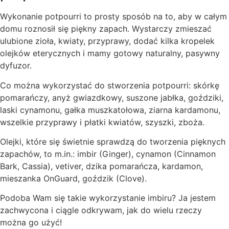
Wykonanie potpourri to prosty sposób na to, aby w całym
domu roznosił się piękny zapach. Wystarczy zmieszać
ulubione zioła, kwiaty, przyprawy, dodać kilka kropelek
olejków eterycznych i mamy gotowy naturalny, pasywny
dyfuzor.
Co można wykorzystać do stworzenia potpourri: skórkę
pomarańczy, anyż gwiazdkowy, suszone jabłka, goździki,
laski cynamonu, gałka muszkatołowa, ziarna kardamonu,
wszelkie przyprawy i płatki kwiatów, szyszki, zboża.
Olejki, które się świetnie sprawdzą do tworzenia pięknych
zapachów, to m.in.: imbir (Ginger), cynamon (Cinnamon
Bark, Cassia), vetiver, dzika pomarańcza, kardamon,
mieszanka OnGuard, goździk (Clove).
Podoba Wam się takie wykorzystanie imbiru? Ja jestem
zachwycona i ciągle odkrywam, jak do wielu rzeczy
można go użyć!