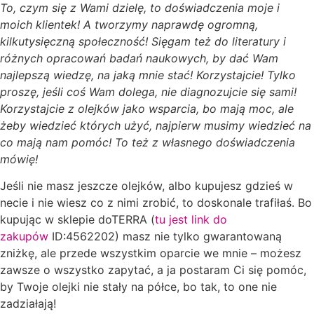
To, czym się z Wami dzielę, to doświadczenia moje i
moich klientek! A tworzymy naprawdę ogromną,
kilkutysięczną społeczność! Sięgam też do literatury i
różnych opracowań badań naukowych, by dać Wam
najlepszą wiedzę, na jaką mnie stać! Korzystajcie! Tylko
proszę, jeśli coś Wam dolega, nie diagnozujcie się sami!
Korzystajcie z olejków jako wsparcia, bo mają moc, ale
żeby wiedzieć których użyć, najpierw musimy wiedzieć na
co mają nam pomóc! To też z własnego doświadczenia
mówię!
Jeśli nie masz jeszcze olejków, albo kupujesz gdzieś w
necie i nie wiesz co z nimi zrobić, to doskonale trafiłaś. Bo
kupując w sklepie doTERRA (
tu jest link do
zakupów
ID:4562202) masz nie tylko gwarantowaną
zniżkę, ale przede wszystkim oparcie we mnie – możesz
zawsze o wszystko zapytać, a ja postaram Ci się pomóc,
by Twoje olejki nie stały na półce, bo tak, to one nie
zadziałają!