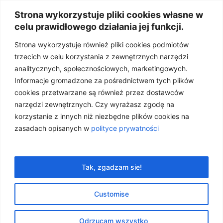
Strona wykorzystuje pliki cookies własne w
celu prawidłowego działania jej funkcji.
Strona wykorzystuje również pliki cookies podmiotów
trzecich w celu korzystania z zewnętrznych narzędzi
analitycznych, społecznościowych, marketingowych.
Informacje gromadzone za pośrednictwem tych plików
cookies przetwarzane są również przez dostawców
narzędzi zewnętrznych. Czy wyrażasz zgodę na
korzystanie z innych niż niezbędne plików cookies na
Olejek z imbiru w
zasadach opisanych w
polityce prywatności
Twojej kuchni i
łazience
Tak, zgadzam sie!
7 listopada, 2025
Customise
OLEJKI OD A DO Z
,
OLEJKI W TWOIM DOMU
Odrzucam wszystko