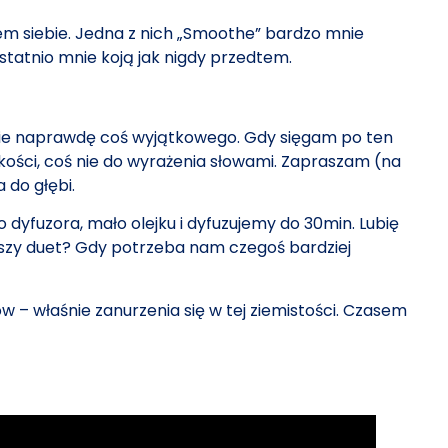
em siebie. Jedna z nich „Smoothe” bardzo mnie
ostatnio mnie koją jak nigdy przedtem.
ebie naprawdę coś wyjątkowego. Gdy sięgam po ten
kości, coś nie do wyrażenia słowami. Zapraszam (na
 do głębi.
o dyfuzora, mało olejku i dyfuzujemy do 30min. Lubię
pszy duet? Gdy potrzeba nam czegoś bardziej
– właśnie zanurzenia się w tej ziemistości. Czasem