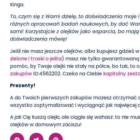
Kinga
To, czym się z Wami dzielę, to doświadczenia moje 
różnych opracowań badań naukowych, by dać Wam naj
sami! Korzystajcie z olejków jako wsparcia, bo ma
doświadczenia mówię!
Jeśli nie masz jeszcze olejków, albo kupujesz gdzieś w 
zielone i troski o jelita
) masz nie tylko gwarantowaną 
pomóc, by Twoje olejki nie stały na półce, bo tak, to 
zakupów
ID:4562202. Czeka na Ciebie
kapitalny zest
Prezenty!
A do Twoich pierwszych zakupów możesz otrzymać do
wszystko zoptymalizować i wyciągnąć jak najwięcej d
A jak Cię kuszą olejki, ale ciągle się wahasz: to ni
olejków w domowym zaciszu!