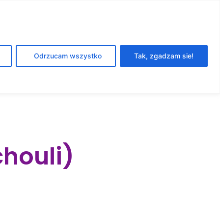
DOŁĄCZ DO
Odrzucam wszystko
Tak, zgadzam sie!
NEWSLETTERA
chouli)