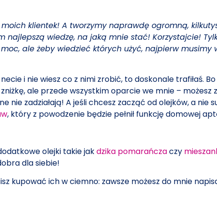
i moich klientek! A tworzymy naprawdę ogromną, kilkutys
lepszą wiedzę, na jaką mnie stać! Korzystajcie! Tylko 
ją moc, ale żeby wiedzieć których użyć, najpierw musim
necie i nie wiesz co z nimi zrobić, to doskonale trafiłaś. 
zniżkę, ale przede wszystkim oparcie we mnie – możesz z
one nie zadziałają! A jeśli chcesz zacząć od olejków, a nie
aw
, który z powodzenie będzie pełnił funkcję domowej apt
datkowe olejki takie jak
dzika pomarańcza
czy
mieszan
obra dla siebie!
e musisz kupować ich w ciemno: zawsze możesz do mnie nap