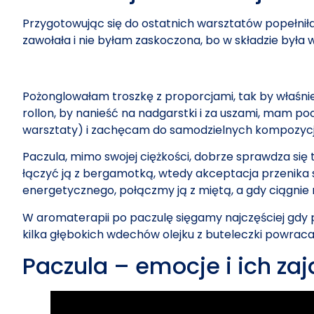
Przygotowując się do ostatnich warsztatów popełnił
zawołała i nie byłam zaskoczona, bo w składzie była 
Pożonglowałam troszkę z proporcjami, tak by właśni
rollon, by nanieść na nadgarstki i za uszami, mam p
warsztaty) i zachęcam do samodzielnych kompozycji,
Paczula, mimo swojej ciężkości, dobrze sprawdza się t
łączyć ją z bergamotką, wtedy akceptacja przenika 
energetycznego, połączmy ją z miętą, a gdy ciągnie 
W aromaterapii po paczulę sięgamy najczęściej gdy p
kilka głębokich wdechów olejku z buteleczki powrac
Paczula – emocje i ich zaj