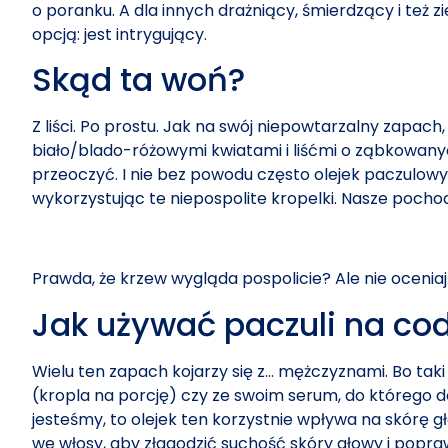
o poranku. A dla innych drażniący, śmierdzący i też 
opcją: jest intrygujący.
Skąd ta woń?
Z liści. Po prostu. Jak na swój niepowtarzalny zapach
biało/blado-różowymi kwiatami i liśćmi o ząbkowanyc
przeoczyć. I nie bez powodu często olejek paczulowy 
wykorzystując te niepospolite kropelki. Nasze pochod
Prawda, że krzew wygląda pospolicie? Ale nie oceniaj
Jak używać paczuli na co
Wielu ten zapach kojarzy się z… mężczyznami. Bo taki 
(kropla na porcję) czy ze swoim serum, do którego do
jesteśmy, to olejek ten korzystnie wpływa na skórę 
we włosy, aby złagodzić suchość skóry głowy i popra