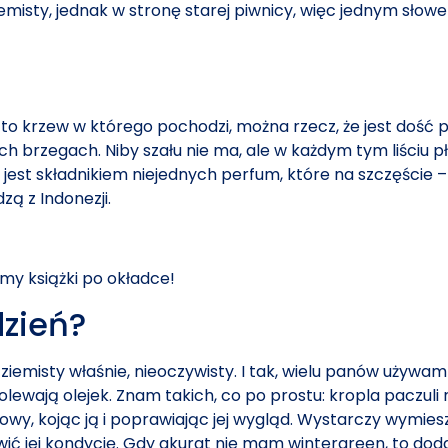
ziemisty, jednak w stronę starej piwnicy, więc jednym sło
, to krzew w którego pochodzi, można rzecz, że jest dość p
h brzegach. Niby szału nie ma, ale w każdym tym liściu 
jest składnikiem niejednych perfum, które na szczęście –
zą z Indonezji.
my książki po okładce!
dzień?
ziemisty właśnie, nieoczywisty. I tak, wielu panów używam 
lewają olejek. Znam takich, co po prostu: kropla paczuli 
głowy, kojąc ją i poprawiając jej wygląd. Wystarczy wym
wić jej kondycję. Gdy akurat nie mam wintergreen, to dod