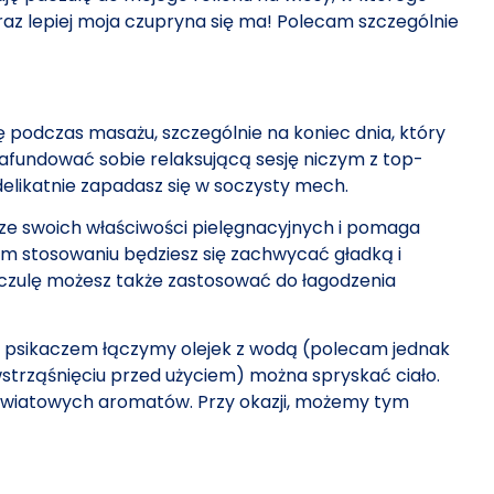
raz lepiej moja czupryna się ma! Polecam szczególnie
ę podczas masażu, szczególnie na koniec dnia, który
fundować sobie relaksującą sesję niczym z top-
 delikatnie zapadasz się w soczysty mech.
ie ze swoich właściwości pielęgnacyjnych i pomaga
ym stosowaniu będziesz się zachwycać gładką i
aczulę możesz także zastosować do łagodzenia
e z psikaczem łączymy olejek z wodą (polecam jednak
wstrząśnięciu przed użyciem) można spryskać ciało.
, kwiatowych aromatów. Przy okazji, możemy tym