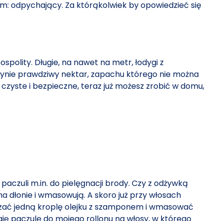
wem: odpychający. Za którąkolwiek by opowiedzieć się
ospolity. Długie, na nawet na metr, łodygi z
płynie prawdziwy nektar, zapachu którego nie można
 czyste i bezpieczne, teraz już możesz zrobić w domu,
paczuli m.in. do pielęgnacji brody. Czy z odżywką
na dłonie i wmasowują. A skoro już przy włosach
ieszać jedną kroplę olejku z szamponem i wmasować
aję paczulę do mojego rollonu na włosy, w którego