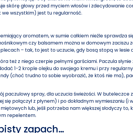
maruje skórę głowy przed myciem włosów i zdecydowanie co
k we wszystkim) jest tu regularność.
uziemiający aromatem, w sumie całkiem nieźle sprawdza si
jem nośnikowym czy balsamem można w domowym zaciszu za
i plecach – tak, to jest to uczucie, gdy bosą stopą w lesie
 skóra też z niego czerpie pełnymi garściami. Paczula słyn
dać 1-2 krople olejku do swojego kremu i przy regularn
dy (choć trudno to sobie wyobrazić, że ktoś nie ma), p
swój paczulowy spray, dla uczucia świeżości. W buteleczc
ej się połączył z płynem) i po dokładnym wymieszaniu (i 
 miętowych lub, jeśli potrzeba nam większej słodyczy to
nym repelentem.
bisty zapach…