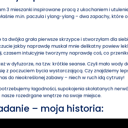
am 3 mieszanki inspirowane pracą z ukochaniem i utuleni
właśnie m.in. paczula i ylang-ylang – dwa zapachy, które 
e ta dwójka grała pierwsze skrzypce i stworzyłam dla si
oczucie jakby naprawdę muskał mnie delikatny powiew lek
 czasem intuicyjnie tworzymy naprawdę coś, co przenika
eż w dyfuzorze, na tzw. krótkie seanse. Czyli mało wody d
się z poczuciem bycia wystarczającą. Czy znajdziemy le
nas do nieokreślonej zabawy – niech w ruch idą cytrusy!
otrzebujemy łagodności, supokojenia skołatanych nerwów 
a nasze rozedrgane wnętrze na swoje miejsce.
adanie – moja historia: