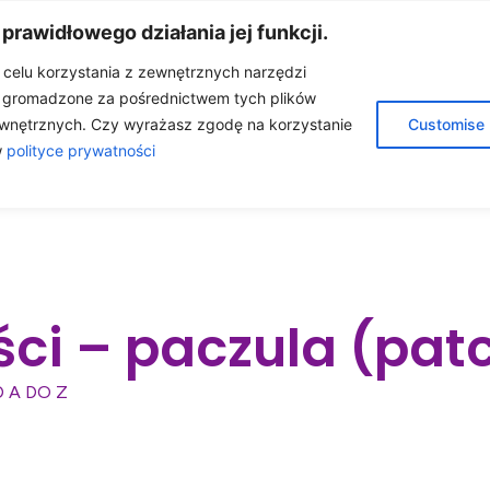
 prawidłowego działania jej funkcji.
w celu korzystania z zewnętrznych narzędzi
e gromadzone za pośrednictwem tych plików
A
O MNIE
OLEJKI ETERYCZNE
BLOG
wnętrznych. Czy wyrażasz zgodę na korzystanie
Customise
w
polityce prywatności
ÓŁPRACA
KONTAKT
SKLEP
ści – paczula (pat
D A DO Z