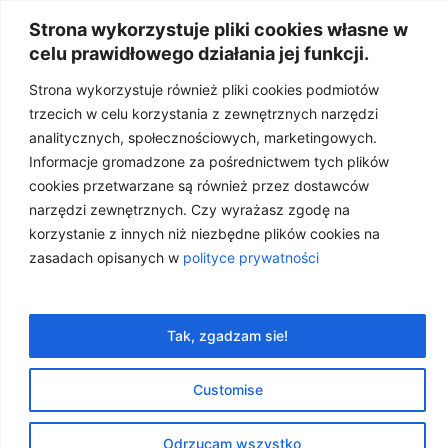
Strona wykorzystuje pliki cookies własne w
celu prawidłowego działania jej funkcji.
Strona wykorzystuje również pliki cookies podmiotów
trzecich w celu korzystania z zewnętrznych narzędzi
analitycznych, społecznościowych, marketingowych.
Informacje gromadzone za pośrednictwem tych plików
cookies przetwarzane są również przez dostawców
narzędzi zewnętrznych. Czy wyrażasz zgodę na
korzystanie z innych niż niezbędne plików cookies na
zasadach opisanych w
polityce prywatności
Wiosna & Copaiba –
dlaczego idą w parze?
Tak, zgadzam sie!
24 kwietnia, 2026
OLEJKI
,
OLEJKI I EMOCJE
,
OLEJKI OD A DO Z
Customise
Odrzucam wszystko