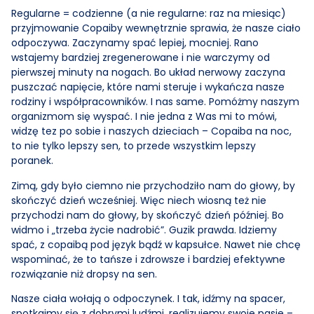
Regularne = codzienne (a nie regularne: raz na miesiąc)
przyjmowanie Copaiby wewnętrznie sprawia, że nasze ciało
odpoczywa. Zaczynamy spać lepiej, mocniej. Rano
wstajemy bardziej zregenerowane i nie warczymy od
pierwszej minuty na nogach. Bo układ nerwowy zaczyna
puszczać napięcie, które nami steruje i wykańcza nasze
rodziny i współpracowników. I nas same. Pomóżmy naszym
organizmom się wyspać. I nie jedna z Was mi to mówi,
widzę tez po sobie i naszych dzieciach – Copaiba na noc,
to nie tylko lepszy sen, to przede wszystkim lepszy
poranek.
Zimą, gdy było ciemno nie przychodziło nam do głowy, by
skończyć dzień wcześniej. Więc niech wiosną też nie
przychodzi nam do głowy, by skończyć dzień później. Bo
widmo i „trzeba życie nadrobić”. Guzik prawda. Idziemy
spać, z copaibą pod język bądź w kapsułce. Nawet nie chcę
wspominać, że to tańsze i zdrowsze i bardziej efektywne
rozwiązanie niż dropsy na sen.
Nasze ciała wołają o odpoczynek. I tak, idźmy na spacer,
spotkajmy się z dobrymi ludźmi, realizujemy swoje pasje –