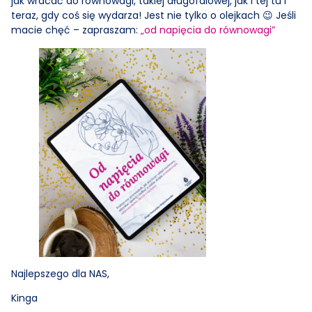
jak wracać do równowagi, takiej długofalowej, jak i tej tu i
teraz, gdy coś się wydarza! Jest nie tylko o olejkach 😉 Jeśli
macie chęć – zapraszam:
„od napięcia do równowagi”
Najlepszego dla NAS,
Kinga