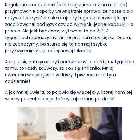
Regularne = codzienne (a nie regularne: raz na miesiąc)
przyjmowanie copaiby wewnętrznie sprawia, że nasze ciało
odżywa. I oczywiście nie czujemy tego po pierwszej kropli
zaaplikowanej pod język czy po łyknięciu jednej kapsułki. To
proces. Ale jeśli będziemy wytrwałe, to po 2, 3, 4
tygodniach zobaczymy, że nie jest nam tak ciężko. Dobra,
nie zobaczymy, bo stanie się to normą i szybko
przyzwyczaimy się do tej nowej lekkości.
Ale jeśli się zatrzymamy i porównamy: ja dziś i ja 4 tygodnie
temu, to każdy zauważy, że coś się zmieniło. Mniej
uwierania w ciele jest. I w duszy. I piszecie mi o tym
codziennie!
A jak mniej uwiera, to pojawia się więcej siły, której nam tej
wiosny potrzeba, bo jesteśmy zajechane po zimie!