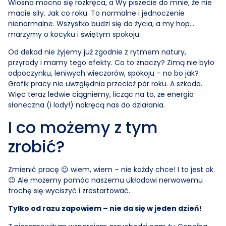
Wiosna mocno się rozkręca, a Wy piszecie do mnie, że nie
macie siły. Jak co roku. To normalne i jednoczenie
nienormalne. Wszystko budzi się do życia, a my hop…
marzymy o kocyku i świętym spokoju.
Od dekad nie żyjemy już zgodnie z rytmem natury,
przyrody i mamy tego efekty. Co to znaczy? Zimą nie było
odpoczynku, leniwych wieczorów, spokoju – no bo jak?
Grafik pracy nie uwzględnia przecież pór roku. A szkoda.
Więc teraz ledwie ciągniemy, licząc na to, że energia
słoneczna (i lody!) nakręcą nas do działania.
I co możemy z tym
zrobić?
Zmienić pracę 😉 wiem, wiem – nie każdy chce! I to jest ok.
😉 Ale możemy pomóc naszemu układowi nerwowemu
trochę się wyciszyć i zrestartować.
Tylko od razu zapowiem – nie da się w jeden dzień!