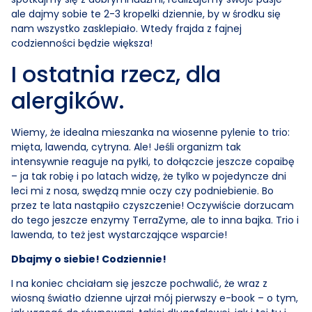
ale dajmy sobie te 2-3 kropelki dziennie, by w środku się
nam wszystko zasklepiało. Wtedy frajda z fajnej
codzienności będzie większa!
I ostatnia rzecz, dla
alergików.
Wiemy, że idealna mieszanka na wiosenne pylenie to trio:
mięta, lawenda, cytryna. Ale! Jeśli organizm tak
intensywnie reaguje na pyłki, to dołączcie jeszcze copaibę
– ja tak robię i po latach widzę, że tylko w pojedyncze dni
leci mi z nosa, swędzą mnie oczy czy podniebienie. Bo
przez te lata nastąpiło czyszczenie! Oczywiście dorzucam
do tego jeszcze enzymy TerraZyme, ale to inna bajka. Trio i
lawenda, to też jest wystarczające wsparcie!
Dbajmy o siebie! Codziennie!
I na koniec chciałam się jeszcze pochwalić, że wraz z
wiosną światło dzienne ujrzał mój pierwszy e-book – o tym,