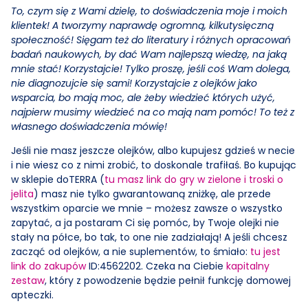
To, czym się z Wami dzielę, to doświadczenia moje i moich
klientek! A tworzymy naprawdę ogromną, kilkutysięczną
społeczność! Sięgam też do literatury i różnych opracowań
badań naukowych, by dać Wam najlepszą wiedzę, na jaką
mnie stać! Korzystajcie! Tylko proszę, jeśli coś Wam dolega,
nie diagnozujcie się sami! Korzystajcie z olejków jako
wsparcia, bo mają moc, ale żeby wiedzieć których użyć,
najpierw musimy wiedzieć na co mają nam pomóc! To też z
własnego doświadczenia mówię!
Jeśli nie masz jeszcze olejków, albo kupujesz gdzieś w necie
i nie wiesz co z nimi zrobić, to doskonale trafiłaś. Bo kupując
w sklepie doTERRA (
tu masz link do gry w zielone i troski o
jelita
) masz nie tylko gwarantowaną zniżkę, ale przede
wszystkim oparcie we mnie – możesz zawsze o wszystko
zapytać, a ja postaram Ci się pomóc, by Twoje olejki nie
stały na półce, bo tak, to one nie zadziałają! A jeśli chcesz
zacząć od olejków, a nie suplementów, to śmiało:
tu jest
link do zakupów
ID:4562202. Czeka na Ciebie
kapitalny
zestaw
, który z powodzenie będzie pełnił funkcję domowej
apteczki.