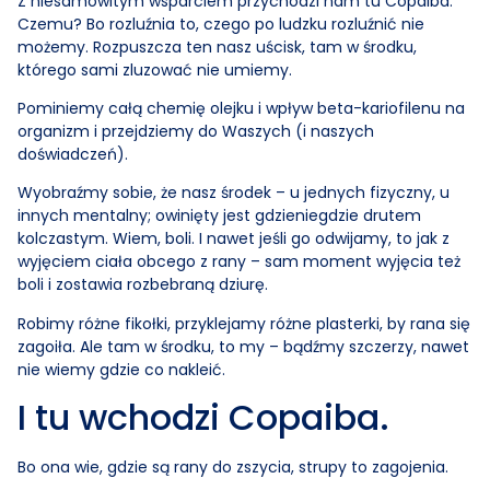
Z niesamowitym wsparciem przychodzi nam tu Copaiba.
Czemu? Bo rozluźnia to, czego po ludzku rozluźnić nie
możemy. Rozpuszcza ten nasz uścisk, tam w środku,
którego sami zluzować nie umiemy.
Pominiemy całą chemię olejku i wpływ beta-kariofilenu na
organizm i przejdziemy do Waszych (i naszych
doświadczeń).
Wyobraźmy sobie, że nasz środek – u jednych fizyczny, u
innych mentalny; owinięty jest gdzieniegdzie drutem
kolczastym. Wiem, boli. I nawet jeśli go odwijamy, to jak z
wyjęciem ciała obcego z rany – sam moment wyjęcia też
boli i zostawia rozbebraną dziurę.
Robimy różne fikołki, przyklejamy różne plasterki, by rana się
zagoiła. Ale tam w środku, to my – bądźmy szczerzy, nawet
nie wiemy gdzie co nakleić.
I tu wchodzi Copaiba.
Bo ona wie, gdzie są rany do zszycia, strupy to zagojenia.