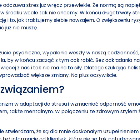
e odczuwa stres już wręcz przewlekle. Że normą są napięte
oć w środku wcale tak nie chcemy. W końcu długotrwały str
cję i to, jak traktujemy siebie nawzajem. O zwiększeniu r
 już nie muszę.
e psychiczne, wypalenie weszły w naszą codzienność, sam
a, by w końcu zacząć z tym coś robić. Bez odkładania na
ięcej z nas i tak nie ma na to siły. Dlatego szukając hol
wprowadzać większe zmiany. Na plus oczywiście.
rozwiązaniem?
izm w adaptacji do stresu i wzmacniać odporność emocj
iem, także mentalnym. W połączeniu ze zdrowym stylem ży
ciwie stwierdzam, że są dla mnie doskonałym uzupełnienie
ż informacje od klientek, które nie są tak poturbowane 