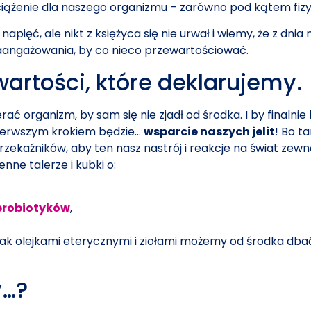
ciążenie dla naszego organizmu – zarówno pod kątem fiz
pięć, ale nikt z księżyca się nie urwał i wiemy, że z dnia
zaangażowania, by co nieco przewartościować.
artości, które deklarujemy.
ć organizm, by sam się nie zjadł od środka. I by finalnie b
 pierwszym krokiem będzie…
wsparcie naszych jelit
! Bo t
zekaźników, aby ten nasz nastrój i reakcje na świat zewn
nne talerze i kubki o:
 probiotyków
,
 jak olejkami eterycznymi i ziołami możemy od środka dba
y…?