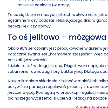
mniejsze napięcie (w pracy).
To co się dzieje w naszych jelitach wpływa na to jak s
egzaminem czy podczas relaksującego dnia w górach. I
decyzji i lęki czy obawy.
To oś jelitowo – mózgowa 
Około 90% serotoniny jest produkowane właśnie w je
Potocznie zwana jest „hormonem szczęścia”. Więc gd
na skali jędzowatości.
I działa to też w drugą stronę. Długotrwałe napięcie 
zaburzenie równowagi flory bakteryjnej. Dlatego db
Nasz mikrobiom składa się z bilionów maleńkich mik
oczywiście pomaga regulować procesy trawienne, wspi
jeszcze więcej. Pomagają w produkcji i regulacji ne
dla naszego wyciszenia, skupienia i reakcji na bodźce
A mikrobiom w 