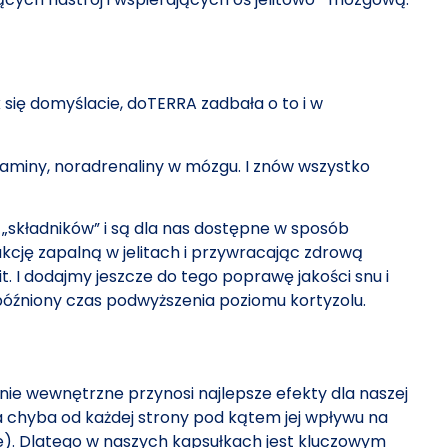
 się domyślacie, doTERRA zadbała o to i w
aminy, noradrenaliny w mózgu. I znów wszystko
„składników” i są dla nas dostępne w sposób
cję zapalną w jelitach i przywracając zdrową
t. I dodajmy jeszcze do tego poprawę jakości snu i
późniony czas podwyższenia poziomu kortyzolu.
nie wewnętrzne przynosi najlepsze efekty dla naszej
a chyba od każdej strony pod kątem jej wpływu na
ple). Dlatego w naszych kapsułkach jest kluczowym