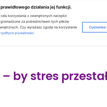
 prawidłowego działania jej funkcji.
w celu korzystania z zewnętrznych narzędzi
e gromadzone za pośrednictwem tych plików
A
O MNIE
OLEJKI ETERYCZNE
BLOG
wnętrznych. Czy wyrażasz zgodę na korzystanie
Customise
w
polityce prywatności
ÓŁPRACA
KONTAKT
SKLEP
 – by stres przesta