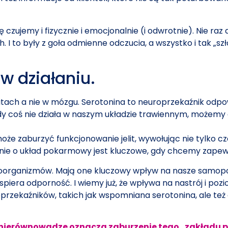
ię czujemy i fizycznie i emocjonalnie (i odwrotnie). Nie r
 to były z goła odmienne odczucia, a wszystko i tak „szło
w działaniu.
litach a nie w mózgu. Serotonina to neuroprzekaźnik odp
y coś nie działa w naszym układzie trawiennym, możemy o
może zaburzyć funkcjonowanie jelit, wywołując nie tylko c
anie o układ pokarmowy jest kluczowe, gdy chcemy zapew
roorganizmów. Mają one kluczowy wpływ na nasze samopoc
era odporność. I wiemy już, że wpływa na nastrój i pozi
uroprzekaźników, takich jak wspomniana serotonina, ale 
.
nierównowadze oznacza zaburzenie tego „zakładu 