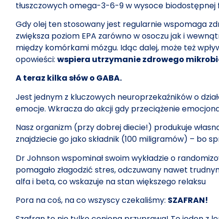
tłuszczowych omega-3-6-9 w wysoce biodostępnej form
Gdy olej ten stosowany jest regularnie wspomaga zd
zwiększa poziom EPA zarówno w osoczu jak i wewnątr
między komórkami mózgu. Idąc dalej, może też wpływ
opowieści:
wspiera utrzymanie zdrowego mikrob
A teraz kilka słów o GABA.
Jest jednym z kluczowych neuroprzekaźników o dział
emocje. Wkracza do akcji gdy przeciążenie emocjon
Nasz organizm (przy dobrej diecie!) produkuje włas
znajdziecie go jako składnik (100 miligramów) – bo s
Dr Johnson wspominał swoim wykładzie o randomizo
pomagało złagodzić stres, odczuwany nawet trud
alfa i beta, co wskazuje na stan większego relaksu
Pora na coś, na co wszyscy czekaliśmy:
SZAFRAN!
Szafran to nie tylko ceniona przyprawa! To jeden z