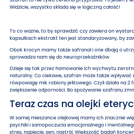
Widzicie, wszystko składa się w logiczną całość!
To co ważne, to by sprawdzić czy zawiera on wystarc
kapsułkach ekstrakt ten jest standaryzowany, by za
Obok krocyn mamy także safranal i one dbają o utr
sprowadza nam się do neuroprzekaźników.
Dzieje się tak przez hamowanie ich wychwytu zwrotne
naturalny. Co ciekawe, szafran może także wpływać 
rówpowagę mik robiony jelitowego. Czyli działa na 2 f
zwiększenie odporności. Bo spożywanie szafranu zmn
Teraz czas na olejki etery
W samej mieszance olejkowej mamy ich znacznie więce
psychiki i samopoczucia emocjonalnego i mentalnego
stres, napięcie, sen, nastrój. Większość badań konc