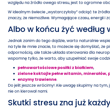
względu na źródło owego stresu, jest to ogromne ob
W idealnym świecie „wystarczyłoby” odciąć te źródła na
znaczy, że niemożliwe. Wymagające czasu, energii i 
Albo w końcu żyć według w
Jednak zanim do tego dojdzie, warto naturalnie wspiera
na tyle ile mnie znacie, to możecie się domyślać, że
odpornością, ale także układa sterowania dla neuropr
wspomnę tylko, że warto, aby uzupełniać swoje codzie
pełnowartościowe posiłki z białkiem
,
zielone koktajle pełne witamin, minerałów,
enzymy trawienne
.
Do jelit jeszcze wrócimy! Ale uwagę skupimy na tym,
nie on kierował nami.
Skutki stresu zna już każd