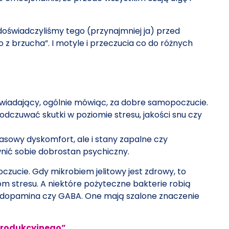
az doświadczyliśmy tego (przynajmniej ja) przed
 z brzucha”. I motyle i przeczucia co do różnych
owiadający, ogólnie mówiąc, za dobre samopoczucie.
dczuwać skutki w poziomie stresu, jakości snu czy
zasowy dyskomfort, ale i stany zapalne czy
nić sobie dobrostan psychiczny.
zucie. Gdy mikrobiem jelitowy jest zdrowy, to
om stresu. A niektóre pożyteczne bakterie robią
też dopamina czy GABA. One mają szalone znaczenie
produkcyjnego”.