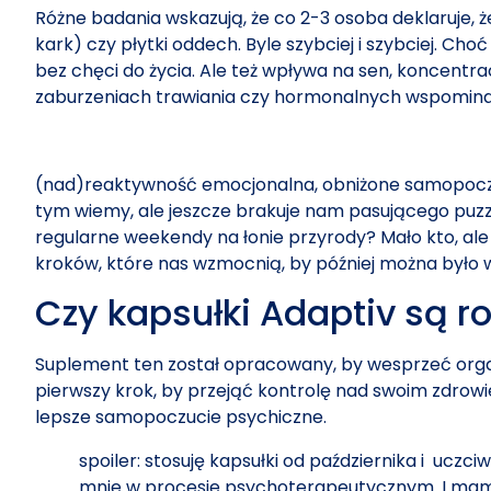
Różne badania wskazują, że co 2-3 osoba deklaruje, ż
kark) czy płytki oddech. Byle szybciej i szybciej. Ch
bez chęci do życia. Ale też wpływa na sen, koncentra
zaburzeniach trawiania czy hormonalnych wspominać
(nad)reaktywność emocjonalna, obniżone samopoczuci
tym wiemy, ale jeszcze brakuje nam pasującego puzzl
regularne weekendy na łonie przyrody? Mało kto, ale w
kroków, które nas wzmocnią, by później można było 
Czy kapsułki Adaptiv są 
Suplement ten został opracowany, by wesprzeć organ
pierwszy krok, by przejąć kontrolę nad swoim zdrow
lepsze samopoczucie psychiczne.
spoiler: stosuję kapsułki od października i ucz
mnie w procesie psychoterapeutycznym. I mam te