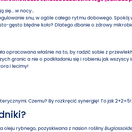
ją się… w nocy…
regulowanie snu, w ogóle całego rytmu dobowego. Spokój w
często-gęsto błędne koło? Dlatego dbanie o zdrowy mikro
ła opracowana właśnie na to, by radzić sobie z przewlekł
h granic a nie o podkładaniu się i robieniu jak wszyscy in
ora i lecimy!
 eterycznymi. Czemu? By rozkręcić synergię! To jak 2+2=5!
dniki?
a oleju rybnego, pozyskiwana z nasion rośliny
Buglossoide