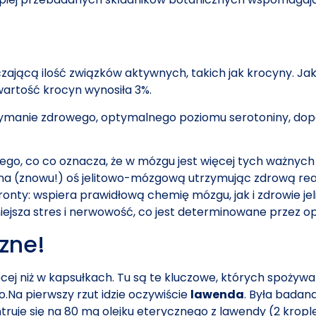
zającą ilość związków aktywnych, takich jak krocyny. Jak
wartość krocyn wynosiła 3%.
zymanie zdrowego, optymalnego poziomu serotoniny, dop
go, co co oznacza, że w mózgu jest więcej tych ważnych 
na (znowu!) oś jelitowo-mózgową utrzymując zdrową reak
ronty: wspiera prawidłową chemię mózgu, jak i zdrowie jeli
iejsza stres i nerwowość, co jest determinowane przez o
czne!
j niż w kapsułkach. Tu są te kluczowe, których spożywa
.Na pierwszy rzut idzie oczywiście
lawenda
. Była badan
entruje się na 80 mg olejku eterycznego z lawendy (2 kro