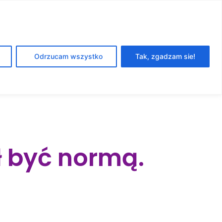
DOŁĄCZ DO
Odrzucam wszystko
Tak, zgadzam sie!
NEWSLETTERA
ł być normą.