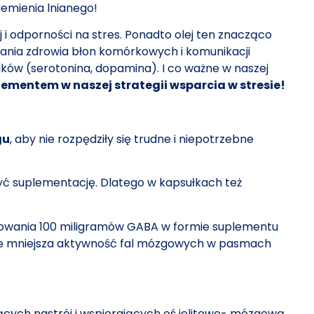
iemienia lnianego!
i odporności na stres. Ponadto olej ten znacząco
mania zdrowia błon komórkowych i komunikacji
ków (serotonina, dopamina). I co ważne w naszej
ementem w naszej strategii wsparcia w stresie!
gu
, aby nie rozpędziły się trudne i niepotrzebne
żyć suplementację. Dlatego w kapsułkach też
owania 100 miligramów GABA w formie suplementu
e mniejsza aktywność fal mózgowych w pasmach
cych nastrój i wspierających oś jelitowo- mózgową.