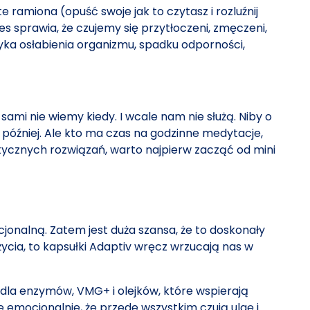
 ramiona (opuść swoje jak to czytasz i rozluźnij
es sprawia, że czujemy się przytłoczeni, zmęczeni,
yzyka osłabienia organizmu, spadku odporności,
i nie wiemy kiedy. I wcale nam nie służą. Niby o
 później. Ale kto ma czas na godzinne medytacje,
istycznych rozwiązań, warto najpierw zacząć od mini
onalną. Zatem jest duża szansa, że to doskonały
cia, to kapsułki Adaptiv wręcz wrzucają nas w
m dla enzymów, VMG+ i olejków, które wspierają
emocjonalnie, że przede wszystkim czują ulgę i