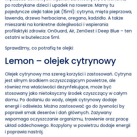
po rozbrykane dzieci i upadek na rowerze. Mamy tu
pojedyncze olejki takie jak (15ml): cytryna, mięta pieprzowa,
lawenda, drzewo herbaciane, oregano, kadzidło. A także
mieszanki na konkretne dolegliwości i wspierania
profilaktyki zdrowia: OnGuard, Air, ZenGest i Deep Blue – ten
ostatni w buteleczce 5ml.
Sprawdźmy, co potrafią te olejki:
Lemon – olejek cytrynowy
Olejek cytrynowy ma szereg korzyści i zastosowań. Cytryna
jest silnym środkiem oczyszczającym powietrze, ale
również ma właściwości dezynfekujące, może być
stosowany jako nietoksyczny środek czyszczący w całym
domu. Po dodaniu do wody, olejek cytrynowy dodaje
energii i odświeża. Można zastosować go do żywności by
poprawił smak deserów i dań głównych. Zażywany
wspomaga oczyszczanie organizmu, trawienie oraz pracę
układ oddechowego. Rozpylony w powietrzu dodaje energii
i poprawia nastrój.