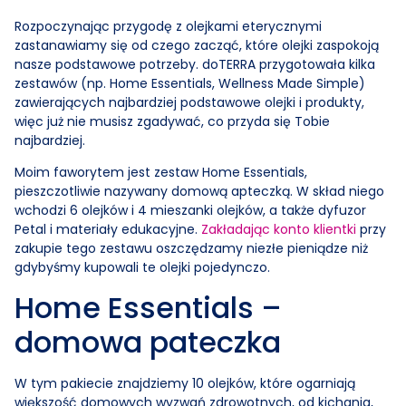
Rozpoczynając przygodę z olejkami eterycznymi
zastanawiamy się od czego zacząć, które olejki zaspokoją
nasze podstawowe potrzeby. doTERRA przygotowała kilka
zestawów (np. Home Essentials, Wellness Made Simple)
zawierających najbardziej podstawowe olejki i produkty,
więc już nie musisz zgadywać, co przyda się Tobie
najbardziej.
Moim faworytem jest zestaw Home Essentials,
pieszczotliwie nazywany domową apteczką. W skład niego
wchodzi 6 olejków i 4 mieszanki olejków, a także dyfuzor
Petal i materiały edukacyjne.
Zakładając konto klientki
przy
zakupie tego zestawu oszczędzamy niezłe pieniądze niż
gdybyśmy kupowali te olejki pojedynczo.
Home Essentials –
domowa pateczka
W tym pakiecie znajdziemy 10 olejków, które ogarniają
większość domowych wyzwań zdrowotnych, od kichania,