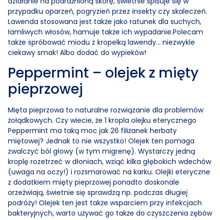
działanie na podrażnioną skórę, świetnie spisuje się w
przypadku oparzeń, pogryzień przez insekty czy skaleczeń.
Lawenda stosowana jest także jako ratunek dla suchych,
łamliwych włosów, hamuje także ich wypadanie.Polecam
także spróbować miodu z kropelką lawendy… niezwykle
ciekawy smak! Albo dodać do wypieków!
Peppermint – olejek z mięty
pieprzowej
Mięta pieprzowa to naturalne rozwiązanie dla problemów
żołądkowych. Czy wiecie, że 1 kropla olejku eterycznego
Peppermint ma taką moc jak 26 filiżanek herbaty
miętowej? Jednak to nie wszystko! Olejek ten pomaga
zwalczyć ból głowy (w tym migrenę). Wystarczy jedną
kroplę rozetrzeć w dłoniach, wziąć kilka głębokich wdechów
(uwaga na oczy!) i rozsmarować na karku. Olejki eteryczne
z dodatkiem mięty pieprzowej ponadto doskonale
orzeźwiają, świetnie się sprawdzą np. podczas długiej
podróży! Olejek ten jest także wsparciem przy infekcjach
bakteryjnych, warto używać go także do czyszczenia zębów