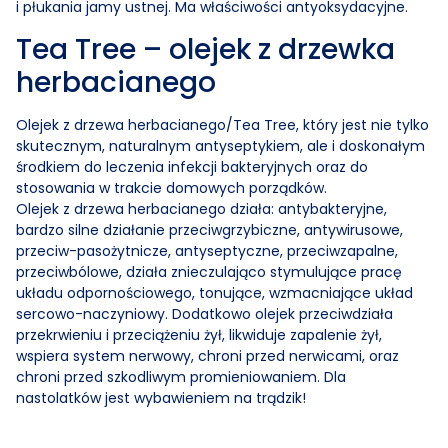
i płukania jamy ustnej. Ma właściwości antyoksydacyjne.
Tea Tree – olejek z drzewka
herbacianego
Olejek z drzewa herbacianego/Tea Tree, który jest nie tylko
skutecznym, naturalnym antyseptykiem, ale i doskonałym
środkiem do leczenia infekcji bakteryjnych oraz do
stosowania w trakcie domowych porządków.
Olejek z drzewa herbacianego działa: antybakteryjne,
bardzo silne działanie przeciwgrzybiczne, antywirusowe,
przeciw-pasożytnicze, antyseptyczne, przeciwzapalne,
przeciwbólowe, działa znieczulająco stymulujące pracę
układu odpornościowego, tonujące, wzmacniające układ
sercowo-naczyniowy. Dodatkowo olejek przeciwdziała
przekrwieniu i przeciążeniu żył, likwiduje zapalenie żył,
wspiera system nerwowy, chroni przed nerwicami, oraz
chroni przed szkodliwym promieniowaniem. Dla
nastolatków jest wybawieniem na trądzik!