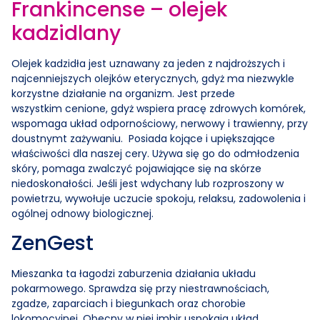
Frankincense – olejek
kadzidlany
Olejek kadzidła jest uznawany za jeden z najdroższych i
najcenniejszych olejków eterycznych, gdyż ma niezwykle
korzystne działanie na organizm. Jest przede
wszystkim cenione, gdyż wspiera pracę zdrowych komórek,
wspomaga układ odpornościowy, nerwowy i trawienny, przy
doustnymt zażywaniu. Posiada kojące i upiększające
właściwości dla naszej cery. Używa się go do odmłodzenia
skóry, pomaga zwalczyć pojawiające się na skórze
niedoskonałości. Jeśli jest wdychany lub rozproszony w
powietrzu, wywołuje uczucie spokoju, relaksu, zadowolenia i
ogólnej odnowy biologicznej.
ZenGest
Mieszanka ta łagodzi zaburzenia działania układu
pokarmowego. Sprawdza się przy niestrawnościach,
zgadze, zaparciach i biegunkach oraz chorobie
lokomocyjnej. Obecny w niej imbir uspokaja układ