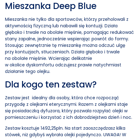
Mieszanka Deep Blue
Mieszanka nie tylko dla sportowców, którzy przeholowali z
aktywnością fizyczną lub nabawili się kontuzji. Działa
głęboko i trwale na obolałe mięśnie, pomagając redukować
stany zapalne, jednocześnie wspierając powrót do formy.
Stosując zewnętrznie tę mieszankę można odczuć ulgę
przy kontuzjach, stłuczeniach. Działa głęboko i trwale
na obolałe mięśnie. Wcierając delikatnie
w okolice dyskomfortu odczujesz prawie natychmiast
działanie tego olejku.
Dla kogo ten zestaw?
Zestaw jest idealny dla osoby, która chce rozpocząć
przygodę z olejkami eterycznymi. Razem z olejkami staje
się posiadaczką dyfuzora, który pozwala rozpylać olejki w
pomieszczeniu i korzystać z ich dobrodziejstwa dzień i noc.
Zestaw kosztuje 1492,25pln. Na start zaoszczędzasz kilka
stówek, niż gdybyś wybrała olejki pojedynczo. UWAGA! W