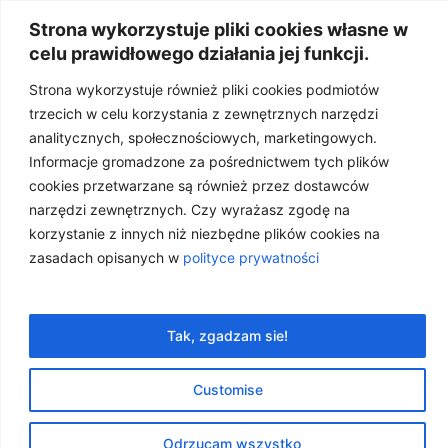
Strona wykorzystuje pliki cookies własne w
celu prawidłowego działania jej funkcji.
Strona wykorzystuje również pliki cookies podmiotów
trzecich w celu korzystania z zewnętrznych narzędzi
analitycznych, społecznościowych, marketingowych.
Informacje gromadzone za pośrednictwem tych plików
cookies przetwarzane są również przez dostawców
narzędzi zewnętrznych. Czy wyrażasz zgodę na
korzystanie z innych niż niezbędne plików cookies na
zasadach opisanych w
polityce prywatności
Od czego zacząć? Zestaw
olejków Home Essentials
Tak, zgadzam sie!
12 grudnia, 2025
OLEJKI I EMOCJE
,
OLEJKI OD A DO Z
,
OLEJKI W
Customise
TWOIM DOMU
,
OLEJKOWE ABC
Odrzucam wszystko