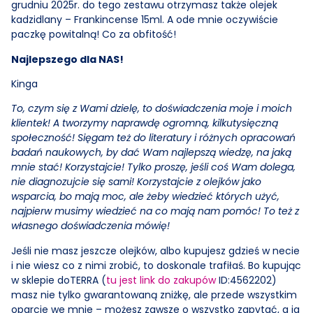
grudniu 2025r. do tego zestawu otrzymasz także olejek
kadzidlany – Frankincense 15ml. A ode mnie oczywiście
paczkę powitalną! Co za obfitość!
Najlepszego dla NAS!
Kinga
To, czym się z Wami dzielę, to doświadczenia moje i moich
klientek! A tworzymy naprawdę ogromną, kilkutysięczną
społeczność! Sięgam też do literatury i różnych opracowań
badań naukowych, by dać Wam najlepszą wiedzę, na jaką
mnie stać! Korzystajcie! Tylko proszę, jeśli coś Wam dolega,
nie diagnozujcie się sami! Korzystajcie z olejków jako
wsparcia, bo mają moc, ale żeby wiedzieć których użyć,
najpierw musimy wiedzieć na co mają nam pomóc! To też z
własnego doświadczenia mówię!
Jeśli nie masz jeszcze olejków, albo kupujesz gdzieś w necie
i nie wiesz co z nimi zrobić, to doskonale trafiłaś. Bo kupując
w sklepie doTERRA (
tu jest link do zakupów
ID:4562202)
masz nie tylko gwarantowaną zniżkę, ale przede wszystkim
oparcie we mnie – możesz zawsze o wszystko zapytać, a ja