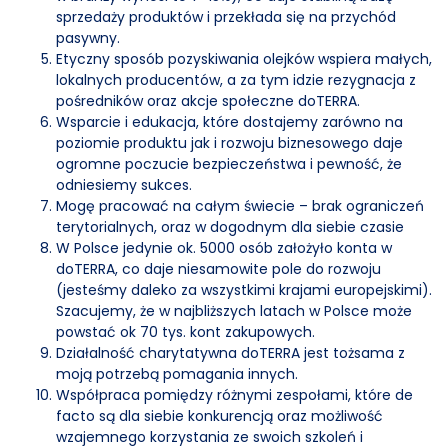
sprzedaży produktów i przekłada się na przychód
pasywny.
Etyczny sposób pozyskiwania olejków wspiera małych,
lokalnych producentów, a za tym idzie rezygnacja z
pośredników oraz akcje społeczne doTERRA.
Wsparcie i edukacja, które dostajemy zarówno na
poziomie produktu jak i rozwoju biznesowego daje
ogromne poczucie bezpieczeństwa i pewność, że
odniesiemy sukces.
Mogę pracować na całym świecie – brak ograniczeń
terytorialnych, oraz w dogodnym dla siebie czasie
W Polsce jedynie ok. 5000 osób założyło konta w
doTERRA, co daje niesamowite pole do rozwoju
(jesteśmy daleko za wszystkimi krajami europejskimi).
Szacujemy, że w najbliższych latach w Polsce może
powstać ok 70 tys. kont zakupowych.
Działalność charytatywna doTERRA jest tożsama z
moją potrzebą pomagania innych.
Współpraca pomiędzy różnymi zespołami, które de
facto są dla siebie konkurencją oraz możliwość
wzajemnego korzystania ze swoich szkoleń i