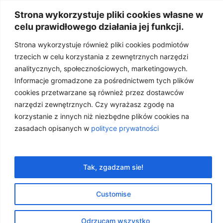
4%
Strona wykorzystuje pliki cookies własne w
celu prawidłowego działania jej funkcji.
Strona wykorzystuje również pliki cookies podmiotów
trzecich w celu korzystania z zewnętrznych narzędzi
analitycznych, społecznościowych, marketingowych.
Informacje gromadzone za pośrednictwem tych plików
cookies przetwarzane są również przez dostawców
narzędzi zewnętrznych. Czy wyrażasz zgodę na
korzystanie z innych niż niezbędne plików cookies na
zasadach opisanych w
polityce prywatności
DLACZEGO doTERRA?
3 czerwca, 2020
Tak, zgadzam sie!
DLACZEGO doTERRA?
,
OLEJKOWY BIZNES
Customise
Odrzucam wszystko