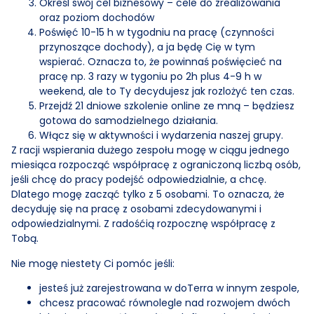
Określ swój cel biznesowy – cele do zrealizowania
oraz poziom dochodów
Poświęć 10-15 h w tygodniu na pracę (czynności
przynoszące dochody), a ja będę Cię w tym
wspierać. Oznacza to, że powinnaś poświęcieć na
pracę np. 3 razy w tygoniu po 2h plus 4-9 h w
weekend, ale to Ty decydujesz jak rozlożyć ten czas.
Przejdź 21 dniowe szkolenie online ze mną – będziesz
gotowa do samodzielnego działania.
Włącz się w aktywności i wydarzenia naszej grupy.
Z racji wspierania dużego zespołu mogę w ciągu jednego
miesiąca rozpocząć współpracę z ograniczoną liczbą osób,
jeśli chcę do pracy podejść odpowiedzialnie, a chcę.
Dlatego mogę zacząć tylko z 5 osobami. To oznacza, że
decyduję się na pracę z osobami zdecydowanymi i
odpowiedzialnymi. Z radośćią rozpocznę współpracę z
Tobą.
Nie mogę niestety Ci pomóc jeśli:
jesteś już zarejestrowana w doTerra w innym zespole,
chcesz pracować równolegle nad rozwojem dwóch