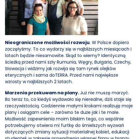
Nieograniczone możliwości rozwoju
. W Polsce dopiero
zaczęłyśmy. To co wydarzy się w najbliższych miesiącach i
latach będzie niesamowite. Skąd to wiemy? Identyczną
ścieżką przed nami szły Rumunia, Węgry, Bułgaria, Czechy,
Słowacja i widzimy jak rozwija się tam rynek olejków
eterycznych i sama doTERRA. Przed nami największe
wzrosty w najbliższych 2 latach.
Marzenia przekuwam na plany.
Już nie muszę marzyć.
Bo teraz to, co kiedyś wydawało się nierealne, dziś staje się
rzeczywistością. Codziennie małymi krokami realizuję moje
plany i osiągam cele – zarówno te duże jak i te małe.
Możliwość zapewnienia moim bliskim tego, co wspólnie
potrzebujemy otwiera mi furtkę do śmielszych wyzwań
dotyczących zmiany sytuacji materialnej kobiet, edukacji
studentek w zakresie prowadzenia własnej firmy w branży