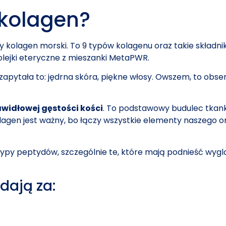
 kolagen?
olagen morski. To 9 typów kolagenu oraz takie składniki
olejki eteryczne z mieszanki MetaPWR.
apytała to: jędrna skóra, piękne włosy. Owszem, to obse
widłowej gęstości kości
. To podstawowy budulec tkanki
 kolagen jest ważny, bo łączy wszystkie elementy naszego
y peptydów, szczególnie te, które mają podnieść wygląd
dają za: