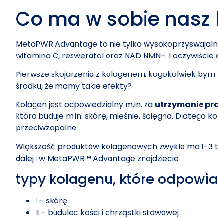
Co ma w sobie nasz
MetaPWR Advantage to nie tylko wysokoprzyswajalny k
witamina C, resweratol oraz NAD NMN+. I oczywiście 
Pierwsze skojarzenia z kolagenem, kogokolwiek bym z
środku, że mamy takie efekty?
Kolagen jest odpowiedzialny m.in. za
utrzymanie pra
która buduje m.in. skórę, mięśnie, ścięgna. Dlatego
przeciwzapalne.
Większość produktów kolagenowych zwykle ma 1-3 typ
dalej i w MetaPWR™ Advantage znajdziecie
typy kolagenu, które odpowia
I – skórę
II – budulec kości i chrząstki stawowej