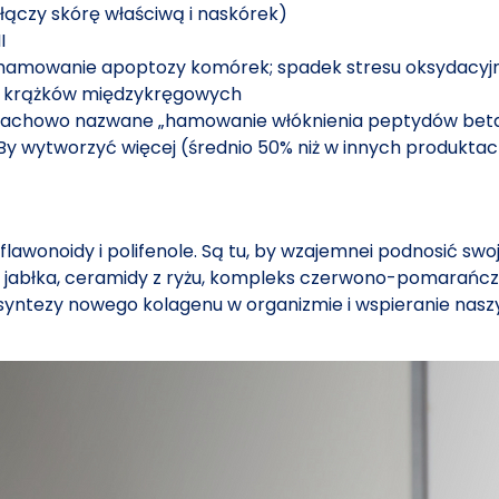
(łączy skórę właściwą i naskórek)
I
/ hamowanie apoptozy komórek; spadek stresu oksydacyj
 i krążków międzykręgowych
fachowo nazwane „hamowanie włóknienia peptydów bet
By wytworzyć więcej (średnio 50% niż w innych produktac
lawonoidy i polifenole. Są tu, by wzajemnei podnosić swo
o jabłka, ceramidy z ryżu, kompleks czerwono-pomarańczow
e syntezy nowego kolagenu w organizmie i wspieranie na