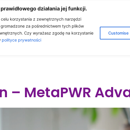
 prawidłowego działania jej funkcji.
w celu korzystania z zewnętrznych narzędzi
e gromadzone za pośrednictwem tych plików
A
O MNIE
OLEJKI ETERYCZNE
BLOG
wnętrznych. Czy wyrażasz zgodę na korzystanie
Customise
w
polityce prywatności
ÓŁPRACA
KONTAKT
SKLEP
en – MetaPWR Adv