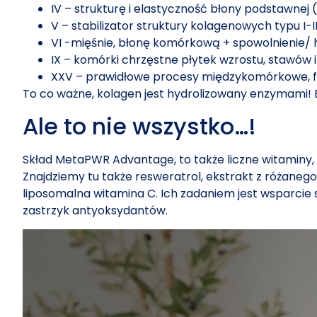
IV – strukturę i elastyczność błony podstawnej 
V – stabilizator struktury kolagenowych typu I-II
VI -mięśnie, błonę komórkową + spowolnienie
IX – komórki chrzęstne płytek wzrostu, stawów
XXV – prawidłowe procesy międzykomórkowe, 
To co ważne, kolagen jest hydrolizowany enzymami! 
Ale to nie wszystko…!
Skład MetaPWR Advantage, to także liczne witaminy, f
Znajdziemy tu także resweratrol, ekstrakt z różaneg
liposomalna witamina C. Ich zadaniem jest wsparci
zastrzyk antyoksydantów.