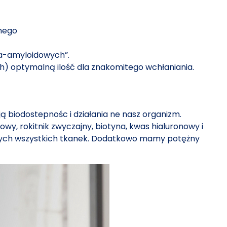
nego
a-amyloidowych”.
h) optymalną ilość dla znakomitego wchłaniania.
ją biodostepnośc i działania ne nasz organizm.
y, rokitnik zwyczajny, biotyna, kwas hialuronowy i
szych wszystkich tkanek. Dodatkowo mamy potężny