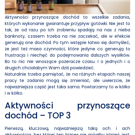
Aktywności przynoszące dochód to wszelkie zadania,
których wykonanie gwarantuje przypływ gotówki. Nie jest to
tak, że od razu po ich zrobieniu spadają na nas z nieba
banknoty, czasem trzeba na nie zaczekać, ale w efekcie
generują one dochód. Po tym wstępie łatwo się domyśleć,
że jest też masa czynności, które jedyne co generują to
frustracja i niechęć do podejmowania dalszych wysiłków.
Bo to nic nie wnoszące pożeracze czasu. I o jednych i o
drugich chciałabym Wam dziś powiedzieć.
Naturalnie trzeba pamiętać, że na różnych etapach naszej
pracy te zadania mogą się zmieniać, ale uwierzcie, że
najważniejsza część jest taka sama. Powtarzamy to w kółko
i w kółko.
Aktywności przynoszące
dochód – TOP 3
Pierwszą, kluczową, najważniejszą taką och i ach
aktywnością, bez której ten biznes nie mógłby istnieć jest: