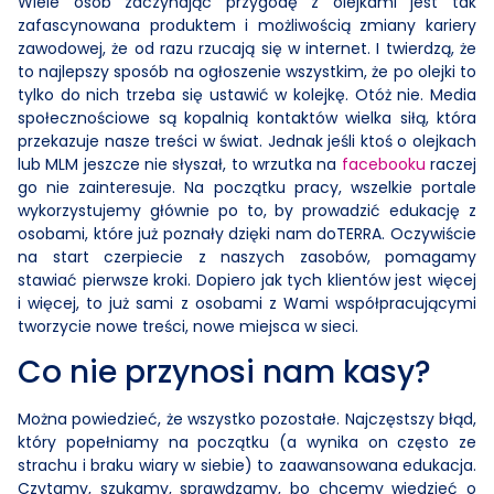
Wiele osób zaczynając przygodę z olejkami jest tak
zafascynowana produktem i możliwością zmiany kariery
zawodowej, że od razu rzucają się w internet. I twierdzą, że
to najlepszy sposób na ogłoszenie wszystkim, że po olejki to
tylko do nich trzeba się ustawić w kolejkę. Otóż nie. Media
społecznościowe są kopalnią kontaktów wielka siłą, która
przekazuje nasze treści w świat. Jednak jeśli ktoś o olejkach
lub MLM jeszcze nie słyszał, to wrzutka na
facebooku
raczej
go nie zainteresuje. Na początku pracy, wszelkie portale
wykorzystujemy głównie po to, by prowadzić edukację z
osobami, które już poznały dzięki nam doTERRA. Oczywiście
na start czerpiecie z naszych zasobów, pomagamy
stawiać pierwsze kroki. Dopiero jak tych klientów jest więcej
i więcej, to już sami z osobami z Wami współpracującymi
tworzycie nowe treści, nowe miejsca w sieci.
Co nie przynosi nam kasy?
Można powiedzieć, że wszystko pozostałe. Najczęstszy błąd,
który popełniamy na początku (a wynika on często ze
strachu i braku wiary w siebie) to zaawansowana edukacja.
Czytamy, szukamy, sprawdzamy, bo chcemy wiedzieć o