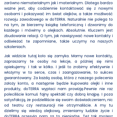
zarówno niematerialnym jak i materialnym. Dlatego bardzo
ważne jest, aby codziennie kontaktować się z nowymi
osobami i pokazywać im świat olejków, a także możliwość
rozwoju zawodowego w doTERRA. Naturalnie nie polega to
na tym, że bierzemy książkę telefoniczną i dzwonimy do
każdego i mówimy o olejkach. Absolutnie. Kluczem jest
zbudowanie relacji. O tym, jak nawiązywać nowe kontakty i
odświeżać te zapomniane, także uczymy na naszych
szkoleniach.
Jak widzicie tutaj koło się zamyka. Mamy nowe kontakty,
zapraszamy te osoby na lekcje, a później się nimi
opiekujemy. I tak w kółko. I jeśli to zrobimy efektywnie i
włożymy w to serce, czas i zaangażowanie, to sukces
gwarantowany. Za każdą osobę, która z naszego polecenia
założy konto, a następnie będzie kupowała olejki i inne
produkty, doTERRA wypłaci nam prowizję.Pewnie nie raz
poleciliście komuś fajny spektakl czy dobrą knajpę. I poza
satysfakcją, że podzieliliście się swoim doświadczeniem, nic
od teatru czy restauracji nie otrzymaliście. A my tu
dzielimy się wiedzą olejkową, zmieniamy ludzkie życie i
doTERRA przesyła nam za to pieniądze. Też tak możesz