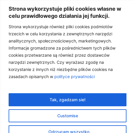
Strona wykorzystuje pliki cookies własne w
celu prawidłowego działania jej funkcji.
Strona wykorzystuje również pliki cookies podmiotów
trzecich w celu korzystania z zewnętrznych narzędzi
analitycznych, społecznościowych, marketingowych.
Informacje gromadzone za pośrednictwem tych plików
cookies przetwarzane są również przez dostawców
narzędzi zewnętrznych. Czy wyrażasz zgodę na
korzystanie z innych niż niezbędne plików cookies na
zasadach opisanych w
polityce prywatności
AKTYWNOŚCI
PRZYNOSZĄCE DOCHÓD.
Tak, zgadzam sie!
CZYLI NA CZYM TU SIĘ
ZARABIA?
Customise
10 lipca, 2020
OLEJKOWY BIZNES
Odrzucam wszystko